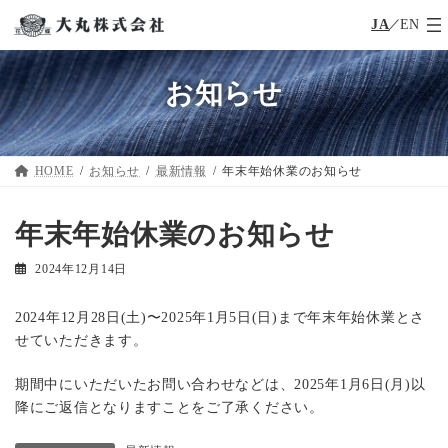
JA
EN
コ
ナ
ン
ビ
テ
ゲ
お知らせ
ン
ー
ツ
シ
へ
ョ
ス
ン
キ
に
HOME
お知らせ
最新情報
年末年始休業のお知らせ
ッ
移
プ
動
年末年始休業のお知らせ
2024年12月14日
2024年12月28日(土)〜2025年1月5日(日)まで年末年始休業とさ
せていただきます。
期間中にいただいたお問い合わせなどは、2025年1月6日(月)以
降にご返信となりますことをご了承ください。